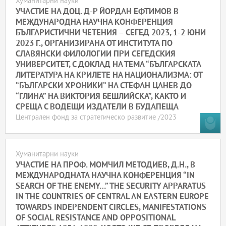
Хуманитарни науки
УЧАСТИЕ НА ДОЦ. Д-Р ЙОРДАН ЕФТИМОВ В
МЕЖДУНАРОДНА НАУЧНА КОНФЕРЕНЦИЯ
БЪЛГАРИСТИЧНИ ЧЕТЕНИЯ – СЕГЕД 2023, 1-2 ЮНИ
2023 Г., ОРГАНИЗИРАНА ОТ ИНСТИТУТА ПО
СЛАВЯНСКИ ФИЛОЛОГИИ ПРИ СЕГЕДСКИЯ
УНИВЕРСИТЕТ, С ДОКЛАД НА ТЕМА “БЪЛГАРСКАТА
ЛИТЕРАТУРА НА КРИЛЕТЕ НА НАЦИОНАЛИЗМА: ОТ
“БЪЛГАРСКИ ХРОНИКИ” НА СТЕФАН ЦАНЕВ ДО
“ГЛИНА” НА ВИКТОРИЯ БЕШЛИЙСКА”, КАКТО И
СРЕЩА С ВОДЕЩИ ИЗДАТЕЛИ В БУДАПЕЩА
Централен фонд за стратегическо развитие /2023
Хуманитарни науки
УЧАСТИЕ НА ПРОФ. МОМЧИЛ МЕТОДИЕВ, Д.Н., В
МЕЖДУНАРОДНАТА НАУЧНА КОНФЕРЕНЦИЯ “IN
SEARCH OF THE ENEMY…” THE SECURITY APPARATUS
IN THE COUNTRIES OF CENTRAL AN EASTERN EUROPE
TOWARDS INDEPENDENT CIRCLES, MANIFESTATIONS
OF SOCIAL RESISTANCE AND OPPOSITIONAL