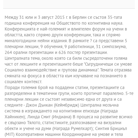
Между 31 юли и 3 август 2015 г. в Берлин се състоя 35-тата
годишна конференция на Обществото по когнитивна наука.
Конференцията е най-големият и влиятелен форум на учени в
областта, както спрямо други конференции, така и спрямо
миналогодишни нейни издания. В рамките ? са представени 5
пленарни лекции, 9 обучения, 9 работилници, 31 симпозиума,
264 орални презентации и 626 постер презентации.
Централната тема, около която са били съсредоточени голяма
част от лекциите и презентациите беше "Сътрудничещи си умове
Социално взаимодействие и групова динамика". Темата отразява
смяната на фокуса в областта към изучаване на познанието в
социален контекст.
Поради големия брой на подадени статии, презентациите са
разпределени в тематични групи, които протичат паралелно. 5-те
пленарни лекции се състоят независимо една от друга и са
следните - Джон Дънкан (Кеймбридж) Централна мозъчна
система в изграждането на когнитивни епизоди (Награда
Хайникен); Линда Смит (Индиана) В процеса на развитие всичко
е свързано Тялото, статистиките, разпознаване на визуални
обекти и учене на думи (Награда Румелхарт); Синтия Брициъл
(MIT) Кооперативни машини Координиране на умове и тела