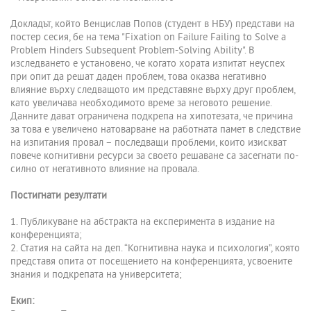
Докладът, който Венцислав Попов (студент в НБУ) представи на
постер сесия, бе на тема "Fixation on Failure Failing to Solve a
Problem Hinders Subsequent Problem-Solving Ability". В
изследването е установено, че когато хората изпитат неуспех
при опит да решат даден проблем, това оказва негативно
влияние върху следващото им представяне върху друг проблем,
като увеличава необходимото време за неговото решение.
Данните дават ограничена подкрепа на хипотезата, че причина
за това е увеличено натоварване на работната памет в следствие
на изпитания провал – последващи проблеми, които изискват
повече когнитивни ресурси за своето решаване са засегнати по-
силно от негативното влияние на провала.
Постигнати резултати
1. Публикуване на абстракта на експеримента в издание на
конференцията;
2. Статия на сайта на деп. “Когнитивна наука и психология”, която
представя опита от посещението на конференцията, усвоените
знания и подкрепата на университета;
Екип: