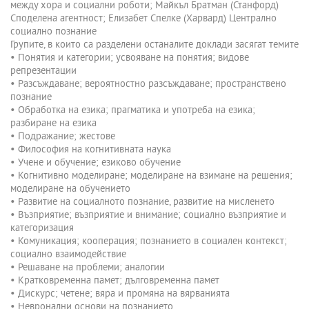
между хора и социални роботи; Майкъл Братман (Станфорд)
Споделена агентност; Елизабет Спелке (Харвард) Централно
социално познание
Групите, в които са разделени останалите доклади засягат темите
• Понятия и категории; усвояване на понятия; видове
репрезентации
• Разсъждаване; вероятностно разсъждаване; пространствено
познание
• Обработка на езика; прагматика и употреба на езика;
разбиране на езика
• Подражание; жестове
• Философия на когнитивната наука
• Учене и обучение; езиково обучение
• Когнитивно моделиране; моделиране на взимане на решения;
моделиране на обучението
• Развитие на социалното познание, развитие на мисленето
• Възприятие; възприятие и внимание; социално възприятие и
категоризация
• Комуникация; кооперация; познанието в социален контекст;
социално взаимодействие
• Решаване на проблеми; аналогии
• Кратковременна памет; дълговременна памет
• Дискурс; четене; вяра и промяна на вярванията
• Невронални основи на познанието