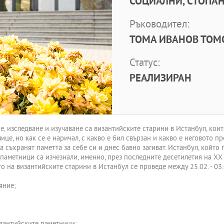
СОЦИАЛНИ, СТОПАН
Ръководител:
ТОМА ИВАНОВ ТОМО
Статус:
РЕАЛИЗИРАН
е, изследване и изучаване са византийските старини в Истанбул, коит
ице, но как се е наричал, с какво е бил свързан и какво е неговото п
а съхранят паметта за себе си и днес бавно загиват. Истанбул, койт
паметници са изчезнали, именно, през последните десетилетия на XX 
на византийските старини в Истанбул се проведе между 25.02. - 03.03
яние;