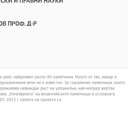
СКИ И ПРАВНИ НАУКИ
В ПРОФ. Д-Р
о днес наброяват около 80 паметника. Много от тях, макар и
редназначение вече не е известно. За съжаление паметници, които
о преживява невиждан ръст на урбанизъм, най-напред жертва
век. „Изчезването“ на византийските паметници е основната
. 2013 г. Целите на проекта са: