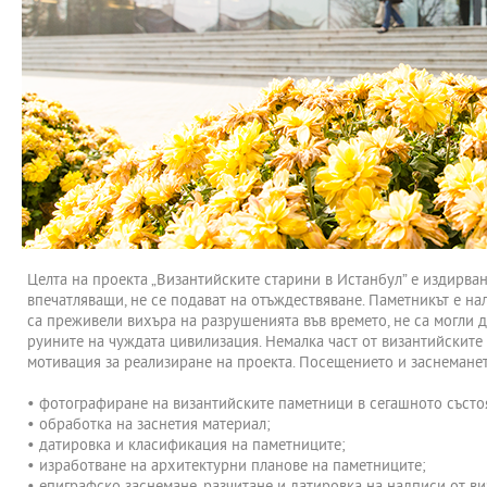
Целта на проекта „Византийските старини в Истанбул” е издирван
впечатляващи, не се подават на отъждествяване. Паметникът е нал
са преживели вихъра на разрушенията във времето, не са могли д
руините на чуждата цивилизация. Немалка част от византийските 
мотивация за реализиране на проекта. Посещението и заснемането 
• фотографиране на византийските паметници в сегашното състо
• oбработка на заснетия материал;
• датировка и класификация на паметниците;
• изработване на архитектурни планове на паметниците;