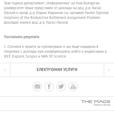
Тази година департамент „Информатика“ на Нов Български
университет беше представен от доклада на доц. д-р Ласко
Ласков и проф. д-р Марин Маринов със заглавие Pareto Optimal
Solutions of the Biobjective Bottleneck Assignment Problem.
Докладът изнесе доц. д-р Ласко Ласков.
Постигнати резултати
1. Статията е приета за публикуване и ще бъде издадена в
сборника с доклади към конференцията, който е индексиран в
IEEE Explore, Scopus и Web Of Science.
ЕЛЕКТРОННИ УСЛУГИ



