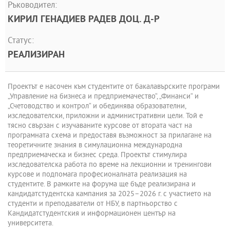
Ръководител:
КИРИЛ ГЕНАДИЕВ РАДЕВ ДОЦ. Д-Р
Статус:
РЕАЛИЗИРАН
Проектът е насочен към студентите от бакалавърските програми
„Управление на бизнеса и предприемачество“, „Финанси“ и
„Счетоводство и контрол“ и обединява образователни,
изследователски, приложни и административни цели. Той е
тясно свързан с изучаваните курсове от втората част на
програмната схема и предоставя възможност за прилагане на
теоретичните знания в симулационна международна
предприемаческа и бизнес среда. Проектът стимулира
изследователска работа по време на лекционни и тренингови
курсове и подпомага професионалната реализация на
студентите. В рамките на форума ще бъде реализирана и
кандидатстудентска кампания за 2025–2026 г. с участието на
студенти и преподаватели от НБУ, в партньорство с
Кандидатстудентския и информационен център на
университета.