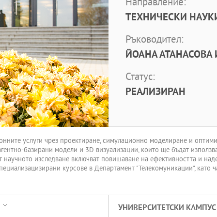
Направление:
ТЕХНИЧЕСКИ НАУК
Ръководител:
ЙОАНА АТАНАСОВА 
Статус:
РЕАЛИЗИРАН
ионните услуги чрез проектиране, симулационно моделиране и опти
агентно-базирани модели и 3D визуализации, които ще бъдат използв
т научното изследване включват повишаване на ефективността и над
пециализацизирани курсове в Департамент "Телекомуникации", като ча
УНИВЕРСИТЕТСКИ КАМПУС