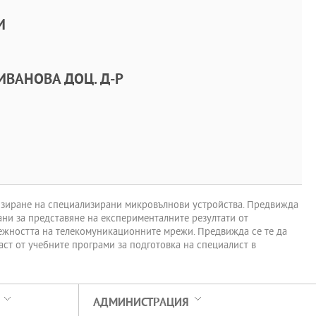
И
ИВАНОВА ДОЦ. Д-Р
мизиране на специализирани микровълнови устройства. Предвижда
ани за представяне на експерименталните резултати от
ежността на телекомуникационните мрежи. Предвижда се те да
ст от учебните програми за подготовка на специалист в
АДМИНИСТРАЦИЯ