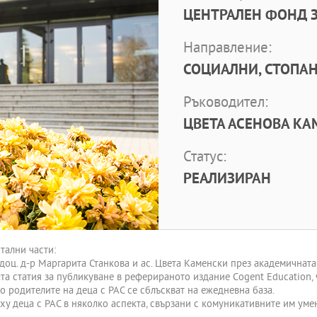
ЦЕНТРАЛЕН ФОНД З
Направление:
СОЦИАЛНИ, СТОПАН
Ръководител:
ЦВЕТА АСЕНОВА КАМ
Статус:
РЕАЛИЗИРАН
тални части:
оц. д-р Маргарита Станкова и ас. Цвета Каменски през академичната
та статия за публикуване в реферираното издание Cogent Education, ч
о родителите на деца с PAC се сблъскват на ежедневна база.
ху деца с PAC в няколко аспекта, свързани с комуникативните им ум