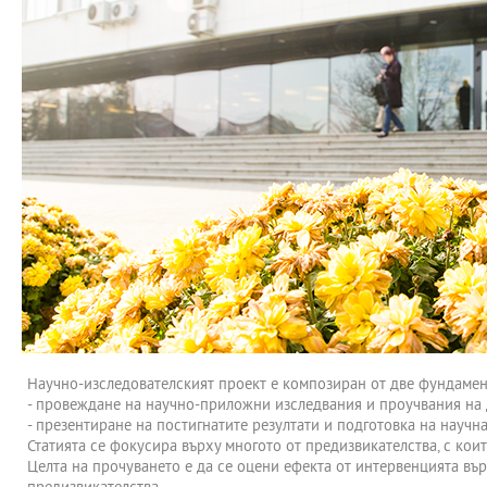
Научно-изследователският проект е композиран от две фундамен
- провеждане на научно-приложни изследвания и проучвания на д
- презентиране на постигнатите резултати и подготовка на научна
Статията се фокусира върху многото от предизвикателства, с коит
Целта на прочуването е да се оцени ефекта от интервенцията вър