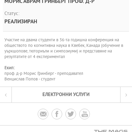
МОРИС АВРАМ ГРИНБЕРГ ПРОФ. Д-Р
Статус:
РЕАЛИЗИРАН
Участие на двама студенти в 36-та годишна конференция на
обществото по когнитивна наука в Квебек, Канада (обучение в
уъркшопове, тюториъли и симпозиуми) и представяне на
резултатите от 4 експериментал
Екип:
проф. д-р Морис Гринберг - преподавател
Венцислав Попов - студент
ЕЛЕКТРОННИ УСЛУГИ



