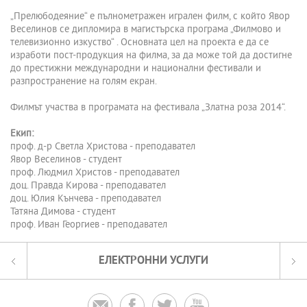
„Прелюбодеяние“ е пълнометражен игрален филм, с който Явор
Веселинов се дипломира в магистърска програма „Филмово и
телевизионно изкуство“ . Основната цел на проекта е да се
изработи пост-продукция на филма, за да може той да достигне
до престижни международни и национални фестивали и
разпространение на голям екран.
Филмът участва в програмата на фестивала „Златна роза 2014“.
Екип:
проф. д-р Светла Христова - преподавател
Явор Веселинов - студент
проф. Людмил Христов - преподавател
доц. Правда Кирова - преподавател
доц. Юлия Кънчева - преподавател
Татяна Димова - студент
проф. Иван Георгиев - преподавател
ЕЛЕКТРОННИ УСЛУГИ



