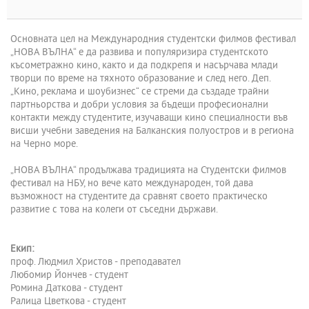
Основната цел на Международния студентски филмов фестивал
„НОВА ВЪЛНА“ е да развива и популяризира студентското
късометражно кино, както и да подкрепя и насърчава млади
творци по време на тяхното образование и след него. Деп.
„Кино, реклама и шоубизнес“ се стреми да създаде трайни
партньорства и добри условия за бъдещи професионални
контакти между студентите, изучаващи кино специалности във
висши учебни заведения на Балканския полуостров и в региона
на Черно море.
„НОВА ВЪЛНА“ продължава традицията на Студентски филмов
фестивал на НБУ, но вече като международен, той дава
възможност на студентите да сравнят своето практическо
развитие с това на колеги от съседни държави.
Екип:
проф. Людмил Христов - преподавател
Любомир Йончев - студент
Ромина Даткова - студент
Ралица Цветкова - студент