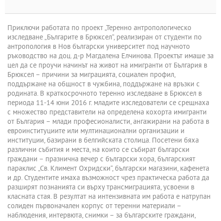
Приключи работата по проект „Теренно антропологическо
изследване „Българите в Брюксел“, реализиран от студенти по
антропология в Нов български университет под научното
ръководство на доц. д-р Магдалена Елчинова. Проектът имаше за
цел да се проучи начинът на живот на имигранти от България в
Брюксел – причини за миграцията, социален профил,
поддържане на общност в чужбина, поддържане на връзки с
родината. В краткосрочното теренно изследване в Брюксел в
периода 11-14 юни 2016 г. младите изследователи се срещнаха
с множество представители на определена кохорта имигранти
от България – млади професионалисти, ангажирани на работа в
евроинституциите или мултинационални организации и
институции, базирани в белгийската столица. Посетени бяха
различни събития и места, на които се събират български
граждани – празнична вечер с български хорa, българският
параклис „Св. Климент Охридски“, български магазини, кафенета
и др. Студентите имаха възможност чрез практическа работа да
разширят познанията си върху трансмиграцията, усвоени в
класната стая. В резултат на интензивната им работа е натрупан
солиден първоначален корпус от теренни материали –
наблюдения, интервюта, снимки – за българските граждани,