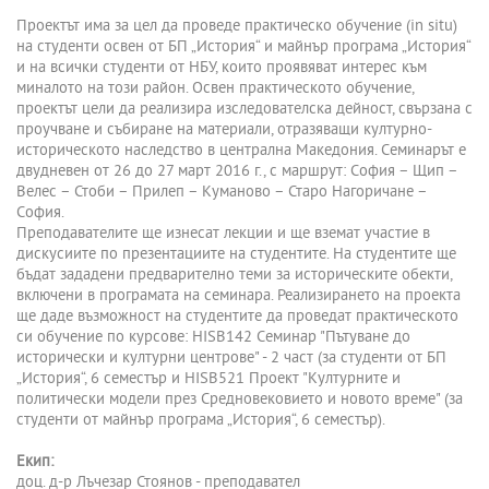
Проектът има за цел да проведе практическо обучение (in situ)
на студенти освен от БП „История“ и майнър програма „История“
и на всички студенти от НБУ, които проявяват интерес към
миналото на този район. Освен практическото обучение,
проектът цели да реализира изследователска дейност, свързана с
проучване и събиране на материали, отразяващи културно-
историческото наследство в централна Македония. Семинарът е
двудневен от 26 до 27 март 2016 г., с маршрут: София – Щип –
Велес – Стоби – Прилеп – Куманово – Старо Нагоричане –
София.
Преподавателите ще изнесат лекции и ще вземат участие в
дискусиите по презентациите на студентите. На студентите ще
бъдат зададени предварително теми за историческите обекти,
включени в програмата на семинара. Реализирането на проекта
ще даде възможност на студентите да проведат практическото
си обучение по курсове: HISB142 Семинар "Пътуване до
исторически и културни центрове" - 2 част (за студенти от БП
„История“, 6 семестър и HISB521 Проект "Културните и
политически модели през Средновековието и новото време" (за
студенти от майнър програма „История“, 6 семестър).
Екип:
доц. д-р Лъчезар Стоянов - преподавател