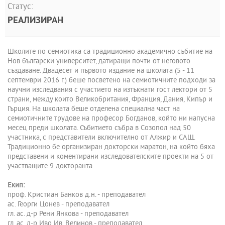
Статус:
РЕАЛИЗИРАН
Школите по семиотика са традиционно академично събитие на
Нов български университет, датиращи почти от неговото
създаване. Двадесет и първото издание на школата (5 - 11
септември 2016 г.) беше посветено на семиотичните подходи за
научни изследвания с участието на изтъкнати гост лектори от 5
страни, между които Великобритания, Франция, Дания, Кипър и
Гърция. На школата беше отделена специална част на
семиотичните трудове на професор Богданов, който ни напусна
месец преди школата. Събитието събра в Созопол над 50
участника, с представители включително от Алжир и САЩ.
Традиционно бе организиран докторски маратон, на който бяха
представени и коментирани изследователските проекти на 5 от
участващите 9 докторанта.
Екип:
проф. Кристиан Банков д.н. - преподавател
ас. Георги Цонев - преподавател
гл. ас. д-р Рени Янкова - преподавател
гл. ас. д-р Иво Ив. Велинов - преподавател