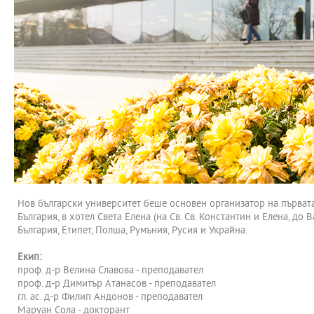
Нов български университет беше основен организатор на първата м
България, в хотел Света Елена (на Св. Св. Константин и Елена, д
България, Етипет, Полша, Румъния, Русия и Украйна.
Екип:
проф. д-р Велина Славова - преподавател
проф. д-р Димитър Атанасов - преподавател
гл. ас. д-р Филип Андонов - преподавател
Маруан Сола - докторант