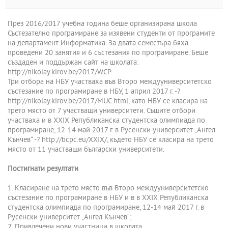
През 2016/2017 учебна година беше организирана школа
Състезателно програмиране за изявени студенти от програмите
на департамент Информатика. За двата семестъра бяха
проведени 20 занятия и 6 състезания по програмиране. Беше
създаден и поддържан сайт на школата:
http://nikolay.kirov.be/2017/WCP
Три отбора на НБУ участваха във Второ междууниверситетско
състезание по програмиране в НБУ, 1 април 2017 г. -­?
http://nikolay.kirov.be/2017/MUC.html, като НБУ се класира на
трето място от 7 участващи университети. Същите отбори
участваха и в XXIX Републиканска студентска олимпиада по
програмиране, 12-14 май 2017 г. в Русенски университет „Ангел
Кънчев“ -­? http://bcpc.eu/XXIX/, където НБУ се класира на трето
място от 11 участващи български университети.
Постигнати резултати
1. Класиране на трето място във Второ междууниверситетско
състезание по програмиране в НБУ и в в XXIX Републиканска
студентска олимпиада по програмиране, 12-14 май 2017 г. в
Русенски университет „Ангел Кънчев“;
2. Привлечени нови участници в школата.