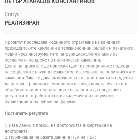
ПЕТЪР АТАНАСОВ КОНСТАНТИНОВ
Статус:
РЕАЛИЗИРАН
Проектът проследява медийното отразяване на кандидат-
президентските кампании в телевизионнни, онлайн и печатните
медии чрез инструментите на функционалния анализ на
посланията по време на политически кампании.
Целта на проекта е да приложи един от емпиричните подходи
на социалните науки в независимо изследване на политическите
кампании. Така се дава възможността на докторанти и студенти
да развият традиция в емпирични изследвания, да участват в
обработката и интерпретацията на данни и да представят
резултатите от работата си в академични и популярни
публикации и на публични форуми.
Постигнати резултати
1. База данни в помощ на докторската дисертация на
докторанта;
2. Публикация на базата данни в НЕА на НБУ;