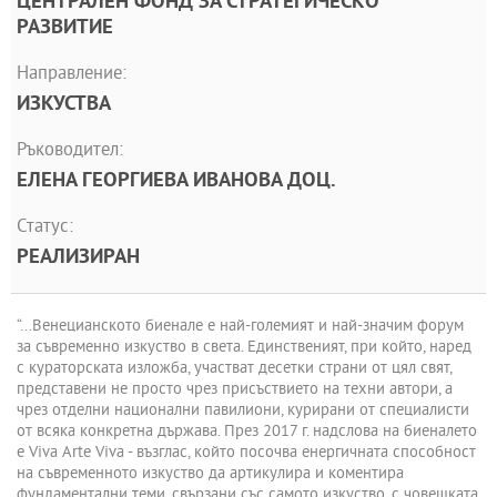
ЦЕНТРАЛЕН ФОНД ЗА СТРАТЕГИЧЕСКО
РАЗВИТИЕ
Направление:
ИЗКУСТВА
Ръководител:
ЕЛЕНА ГЕОРГИЕВА ИВАНОВА ДОЦ.
Статус:
РЕАЛИЗИРАН
“…Венецианското биенале е най-големият и най-значим форум
за съвременно изкуство в света. Единственият, при който, наред
с кураторската изложба, участват десетки страни от цял свят,
представени не просто чрез присъствието на техни автори, а
чрез отделни национални павилиони, курирани от специалисти
от всяка конкретна държава. През 2017 г. надслова на биеналето
е Viva Arte Viva - възглас, който посочва енергичната способност
на съвременното изкуство да артикулира и коментира
фундаментални теми, свързани със самото изкуство, с човешката