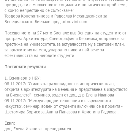
природа, а и с множеството социални и политически проблеми,
с които непрестанно се сблъскваме.”
Теодора Константинова и Радослав Механджийски за
Венецианското Биенале пред artnovini.com
Посещението на 57-мото Биенале във Венеция на студентите от
програма Архитектура, Сценография и Керамика, допринесе за
престижа на Университета, за актуалността му в световен план,
за връзките му на международно ниво и най-вече за
ефективността на неговите студенти.
Постигнати резултати
1. Семинари в НБУ:
08.11.2017г “Стиловата разновидност в исторически план,
открита в архитектурата на Венеция и представена в изкуството
на Биеналето” - семинар, воден от доц. д-р Елена Иванова
09.11.2017г “Международни тенденции в съвременното
изкуство”, семинар, воден от студенти включили се в проекта -
Цветомира Борисова, Алина Папазова и Христина Радлова .
Екип:
доц. Елена Иванова - преподавател