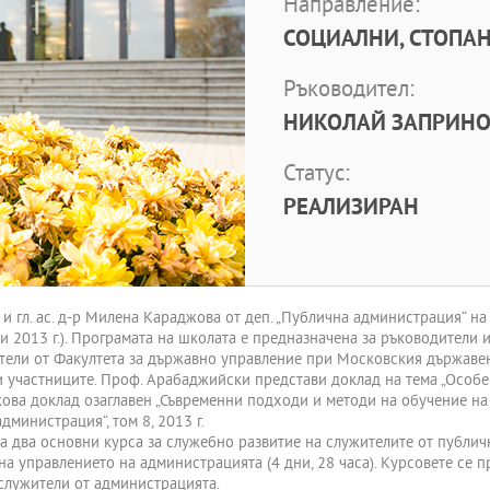
Направление:
СОЦИАЛНИ, СТОПАН
Ръководител:
НИКОЛАЙ ЗАПРИНО
Статус:
РЕАЛИЗИРАН
и гл. ас. д-р Милена Караджова от деп. „Публична администрация“ 
 2013 г.). Програмата на школата е предназначена за ръководители 
тели от Факултета за държавно управление при Московския държавен 
и участниците. Проф. Арабаджийски представи доклад на тема „Особ
джова доклад озаглавен „Съвременни подходи и методи на обучение н
министрация“, том 8, 2013 г.
а два основни курса за служебно развитие на служителите от публич
на управлението на администрацията (4 дни, 28 часа). Курсовете се 
служители от администрацията.