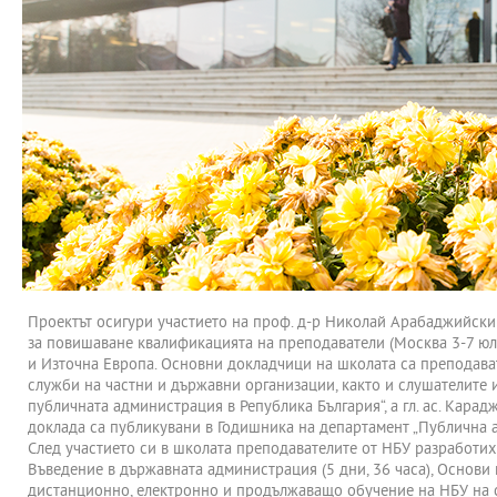
Проектът осигури участието на проф. д-р Николай Арабаджийски 
за повишаване квалификацията на преподаватели (Москва 3-7 юли
и Източна Европа. Основни докладчици на школата са преподава
служби на частни и държавни организации, както и слушателите 
публичната администрация в Република България“, а гл. ас. Кара
доклада са публикувани в Годишника на департамент „Публична ад
След участието си в школата преподавателите от НБУ разработих
Въведение в държавната администрация (5 дни, 36 часа), Основи 
дистанционно, електронно и продължаващо обучение на НБУ на 