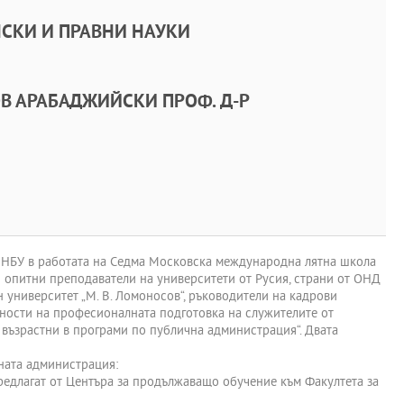
СКИ И ПРАВНИ НАУКИ
В АРАБАДЖИЙСКИ ПРОФ. Д-Р
на НБУ в работата на Седма Московска международна лятна школа
и опитни преподаватели на университети от Русия, страни от ОНД
университет „М. В. Ломоносов“, ръководители на кадрови
ености на професионалната подготовка на служителите от
а възрастни в програми по публична администрация“. Двата
ната администрация:
предлагат от Центъра за продължаващо обучение към Факултета за