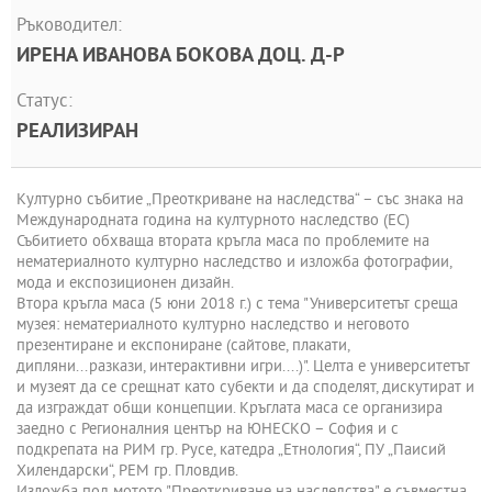
Ръководител:
ИРЕНА ИВАНОВА БОКОВА ДОЦ. Д-Р
Статус:
РЕАЛИЗИРАН
Културно събитие „Преоткриване на наследства“ – със знака на
Международната година на културното наследство (ЕС)
Събитието обхваща втората кръгла маса по проблемите на
нематериалното културно наследство и изложба фотографии,
мода и експозиционен дизайн.
Втора кръгла маса (5 юни 2018 г.) с тема "Университетът среща
музея: нематериалното културно наследство и неговото
презентиране и експониране (сайтове, плакати,
дипляни...разкази, интерактивни игри....)". Целта е университетът
и музеят да се срещнат като субекти и да споделят, дискутират и
да изграждат общи концепции. Кръглата маса се организира
заедно с Регионалния център на ЮНЕСКО – София и с
подкрепата на РИМ гр. Русе, катедра „Етнология“, ПУ „Паисий
Хилендарски“, РЕМ гр. Пловдив.