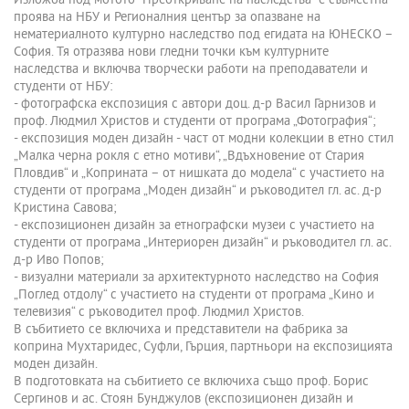
Изложба под мотото "Преоткриване на наследства" е съвместна
проява на НБУ и Регионалния център за опазване на
нематериалното културно наследство под егидата на ЮНЕСКО –
София. Тя отразява нови гледни точки към културните
наследства и включва творчески работи на преподаватели и
студенти от НБУ:
- фотографска експозиция с автори доц. д-р Васил Гарнизов и
проф. Людмил Христов и студенти от програма „Фотография“;
- експозиция моден дизайн - част от модни колекции в етно стил
„Малка черна рокля с етно мотиви“, „Вдъхновение от Стария
Пловдив“ и „Коприната – от нишката до модела“ с участието на
студенти от програма „Моден дизайн“ и ръководител гл. ас. д-р
Кристина Савова;
- експозиционен дизайн за етнографски музеи с участието на
студенти от програма „Интериорен дизайн“ и ръководител гл. ас.
д-р Иво Попов;
- визуални материали за архитектурното наследство на София
„Поглед отдолу“ с участието на студенти от програма „Кино и
телевизия“ с ръководител проф. Людмил Христов.
В събитието се включиха и представители на фабрика за
коприна Мухтаридес, Суфли, Гърция, партньори на експозицията
моден дизайн.
В подготовката на събитието се включиха също проф. Борис
Сергинов и ас. Стоян Бунджулов (експозиционен дизайн и