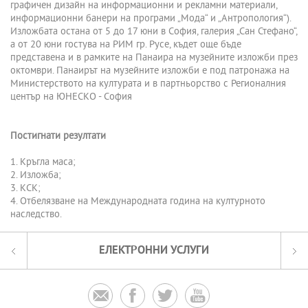
графичен дизайн на информационни и рекламни материали,
информационни банери на програми „Мода“ и „Антропология“).
Изложбата остана от 5 до 17 юни в София, галерия „Сан Стефано“,
а от 20 юни гостува на РИМ гр. Русе, къдет още бъде
представена и в рамките на Панаира на музейните изложби през
октомври. Панаирът на музейните изложби е под патронажа на
Министерството на културата и в партньорство с Регионалния
център на ЮНЕСКО - София
Постигнати резултати
1. Кръгла маса;
2. Изложба;
3. КСК;
4. Отбелязване на Международната година на културното
наследство.
ЕЛЕКТРОННИ УСЛУГИ



