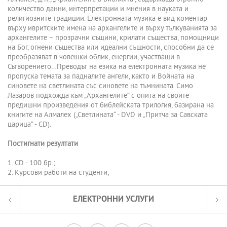
количество данни, интерпретации и мнения в науката и
религиозните традиции. Електронната музика е вид коментар
върху ивритските имена на архангелите и върху тълкуванията за
архангелите – прозрачни същини, крилати същества, помощници
на Бог, огнени същества или идеални същности, способни да се
преобразяват в човешки облик, енергии, участващи в
Сътворението…Преводът на езика на електронната музика не
пропуска темата за падналите ангели, както и Войната на
синовете на светлината със синовете на тъмнината. Симо
Лазаров подхожда към „Архангелите“ с опита на своите
предишни произведения от библейската трилогия, базирана на
книгите на Алмалех („Светлината“ - DVD и „Притча за Савската
царица“ - CD).
Постигнати резултати
1. CD - 100 бр.;
2. Курсови работи на студенти;
ЕЛЕКТРОННИ УСЛУГИ