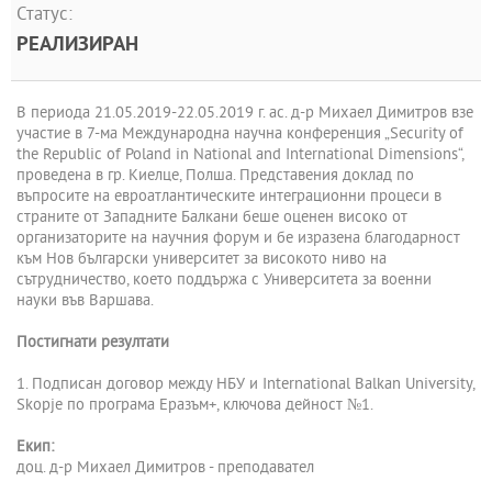
Статус:
РЕАЛИЗИРАН
В периода 21.05.2019-22.05.2019 г. ас. д-р Михаел Димитров взе
участие в 7-ма Международна научна конференция „Security of
the Republic of Poland in National and International Dimensions“,
проведена в гр. Киелце, Полша. Представения доклад по
въпросите на евроатлантическите интеграционни процеси в
страните от Западните Балкани беше оценен високо от
организаторите на научния форум и бе изразена благодарност
към Нов български университет за високото ниво на
сътрудничество, което поддържа с Университета за военни
науки във Варшава.
Постигнати резултати
1. Подписан договор между НБУ и International Balkan University,
Skopje по програма Еразъм+, ключова дейност №1.
Екип:
доц. д-р Михаел Димитров - преподавател