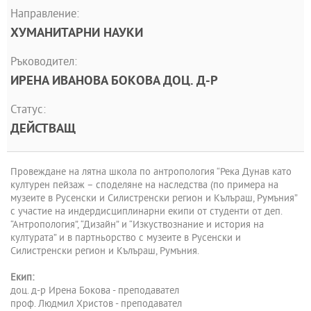
Направление:
ХУМАНИТАРНИ НАУКИ
Ръководител:
ИРЕНА ИВАНОВА БОКОВА ДОЦ. Д-Р
Статус:
ДЕЙСТВАЩ
Провеждане на лятна школа по антропология “Река Дунав като
културен пейзаж – споделяне на наследства (по примера на
музеите в Русенски и Силистренски регион и Кълъраш, Румъния”
с участие на индердисциплинарни екипи от студенти от деп.
“Антропология”, “Дизайн” и “Изкуствознание и история на
културата” и в партньорство с музеите в Русенски и
Силистренски регион и Кълъраш, Румъния.
Екип:
доц. д-р Ирена Бокова - преподавател
проф. Людмил Христов - преподавател