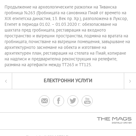
Продължение на археологическите разкопки на Тиванска
гробница №263 (Гробницата на сановника Пиай от времето на
XIX египетска династия, 13. Век пр. Хр.), разположена в Луксор,
Египет в периода 01.02. – 01.03.2020 г.: обезопасяване на
шахтата пред гробницата, реставрация на входното
пространство и вътрешни пространства, подмяна на вратата на
гробницата, почистване на вътрешни помещения, завършване на
архитектурното заснемане на обекта и изготвяне на
архитектурен план, реставрация на стелата на Пиай, копиране
на надписи и предварителна реконструкция на релефите,
размяна на артефакти между ТТ263 и ТТ125.
ЕЛЕКТРОННИ УСЛУГИ



