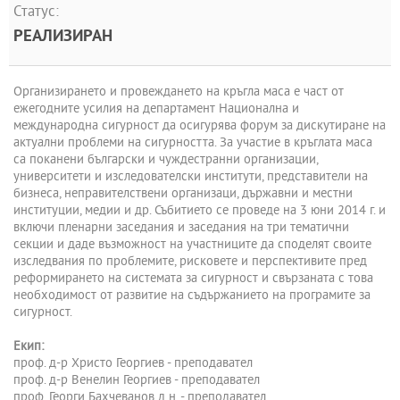
Статус:
РЕАЛИЗИРАН
Организирането и провеждането на кръгла маса е част от
ежегодните усилия на департамент Национална и
международна сигурност да осигурява форум за дискутиране на
актуални проблеми на сигурността. За участие в кръглата маса
са поканени български и чуждестранни организации,
университети и изследователски институти, представители на
бизнеса, неправителствени организаци, държавни и местни
институции, медии и др. Събитието се проведе на 3 юни 2014 г. и
включи пленарни заседания и заседания на три тематични
секции и даде възможност на участниците да споделят своите
изследвания по проблемите, рисковете и перспективите пред
реформирането на системата за сигурност и свързаната с това
необходимост от развитие на съдържанието на програмите за
сигурност.
Екип:
проф. д-р Христо Георгиев - преподавател
проф. д-р Венелин Георгиев - преподавател
проф. Георги Бахчеванов д.н. - преподавател