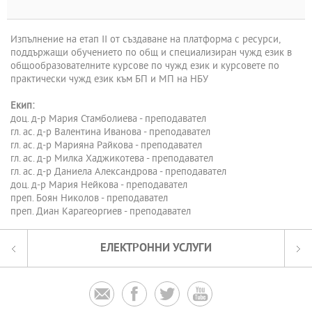
Изпълнение на етап II от създаване на платформа с ресурси,
поддържащи обучението по общ и специализиран чужд език в
общообразователните курсове по чужд език и курсовете по
практически чужд език към БП и МП на НБУ
Екип:
доц. д-р Мария Стамболиева - преподавател
гл. ас. д-р Валентина Иванова - преподавател
гл. ас. д-р Марияна Райкова - преподавател
гл. ас. д-р Милка Хаджикотева - преподавател
гл. ас. д-р Даниела Александрова - преподавател
доц. д-р Мария Нейкова - преподавател
преп. Боян Николов - преподавател
преп. Диан Карагеоргиев - преподавател
ЕЛЕКТРОННИ УСЛУГИ



