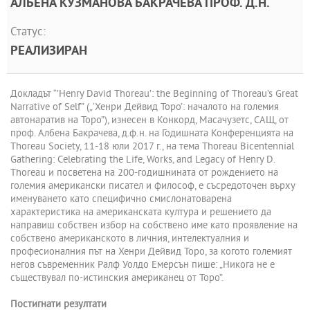
АЛБЕНА КУЗМАНОВА БАКРАЧЕВА ПРОФ. Д.Н.
Статус:
РЕАЛИЗИРАН
Докладът “’Henry David Thoreau’: the Beginning of Thoreau’s Great
Narrative of Self” („‘Хенри Дейвид Торо’: началото на големия
автонаратив на Торо”), изнесен в Конкорд, Масачузетс, САЩ, от
проф. Албена Бакрачева, д.ф.н. на Годишната Конференцията на
Thoreau Society, 11-18 юли 2017 г., на тема Thoreau Bicentennial
Gathering: Celebrating the Life, Works, and Legacy of Henry D.
Thoreau и посветена на 200-годишнината от рождението на
големия американски писател и философ, е съсредоточен върху
именуването като специфично смислонатоварена
характеристика на американската култура и решението да
направиш собствен избор на собствено име като проявление на
собствено американското в личния, интелектуалния и
професионалния път на Хенри Дейвид Торо, за когото големият
негов съвременник Ралф Уолдо Емерсън пише: „Никога не е
съществувал по-истинския американец от Торо”.
Постигнати резултати